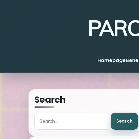
PARC
Homepage
Benef
Search
Search
Search