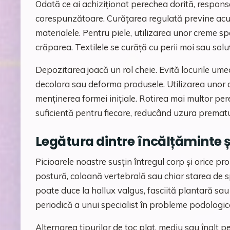
Odată ce ai achiziționat perechea dorită, responsa
corespunzătoare. Curățarea regulată previne acu
materialele. Pentru piele, utilizarea unor creme s
crăparea. Textilele se curăță cu perii moi sau soluț
Depozitarea joacă un rol cheie. Evită locurile ume
decolora sau deforma produsele. Utilizarea unor c
menținerea formei inițiale. Rotirea mai multor pe
suficientă pentru fiecare, reducând uzura premat
Legătura dintre încălțăminte 
Picioarele noastre susțin întregul corp și orice pr
postură, coloană vertebrală sau chiar starea de s
poate duce la hallux valgus, fasciită plantară sa
periodică a unui specialist în probleme podologice
Alternarea tipurilor de toc plat, mediu sau înalt p