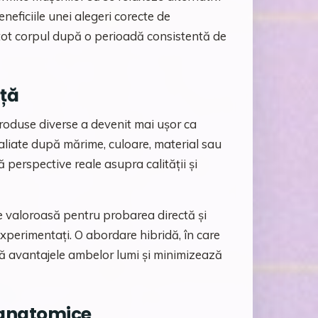
neficiile unei alegeri corecte de
n tot corpul după o perioadă consistentă de
ață
produse diverse a devenit mai ușor ca
etaliate după mărime, culoare, material sau
ă perspective reale asupra calității și
e valoroasă pentru probarea directă și
experimentați. O abordare hibridă, în care
ă avantajele ambelor lumi și minimizează
e anatomice