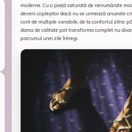
moderne. Cu o piață saturată de nenumărate model
deveni copleșitor dacă nu se urmează anumite criter
cont de multiple variabile, de la confortul zilnic p
dama de calitate pot transforma complet nu doar ț
parcursul unei zile întregi.