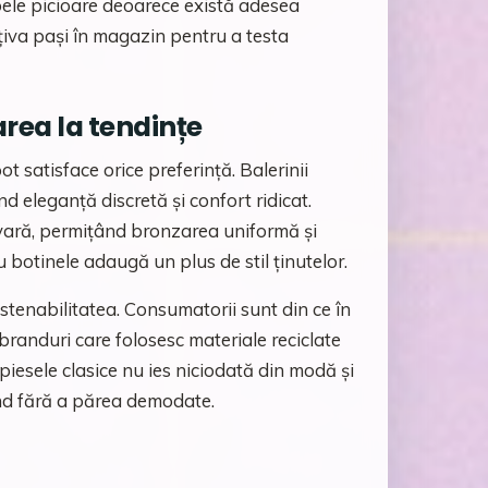
ele picioare deoarece există adesea
âțiva pași în magazin pentru a testa
area la tendințe
t satisface orice preferință. Balerinii
nd eleganță discretă și confort ridicat.
 vară, permițând bronzarea uniformă și
 botinele adaugă un plus de stil ținutelor.
ustenabilitatea. Consumatorii sunt din ce în
branduri care folosesc materiale reciclate
piesele clasice nu ies niciodată din modă și
ând fără a părea demodate.