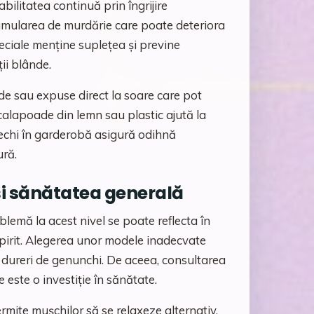
bilitatea continuă prin îngrijire
mularea de murdărie care poate deteriora
peciale menține suplețea și previne
ii blânde.
de sau expuse direct la soare care pot
alapoade din lemn sau plastic ajută la
rechi în garderobă asigură odihnă
ură.
și sănătatea generală
oblemă la acest nivel se poate reflecta în
pirit. Alegerea unor modele inadecvate
u dureri de genunchi. De aceea, consultarea
 este o investiție în sănătate.
ermite mușchilor să se relaxeze alternativ.