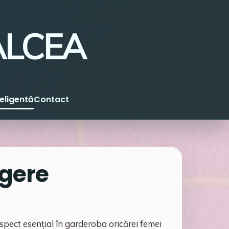
ALCEA
teligentă
Contact
egere
spect esențial în garderoba oricărei femei