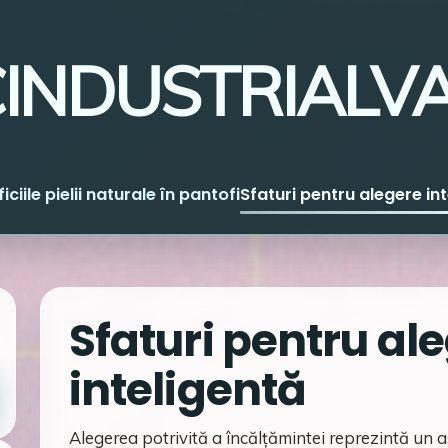
INDUSTRIALV
iciile pielii naturale în pantofi
Sfaturi pentru alegere in
Sfaturi pentru al
inteligentă
Alegerea potrivită a încălțămintei reprezintă un a