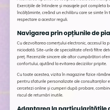
Exercițiile de întindere și masajele pot completa be
încălțăminte, creând un echilibru care se simte î
respectare a acestor reguli.
Navigarea prin opțiunile de pi
Cu dezvoltarea comerțului electronic, accesul la 
niciodată. Site-urile de specialitate oferă filtre d
preț. Recenziile sincere ale altor cumpărători ofer
confortului, ajutând la evitarea deciziilor pripite.
Cu toate acestea, vizita în magazine fizice rămân
pentru sfaturile personalizate ale consultanților 
cercetezi online și cumperi după probare, combin
riscul de returnări inutile.
Adaptarea la particularitățil