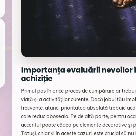
Importanța evaluării nevoilor 
achiziție
Primul pas în orice proces de cumpărare ar trebui 
viață și a activităților curente. Dacă jobul tău imp
frecvente, atunci prioritatea absolută trebuie ac
care reduc oboseala. Pe de altă parte, pentru ocaz
accentul poate cădea pe elemente decorative și pe
Totuși, chiar și în aceste cazuri, este crucial să n