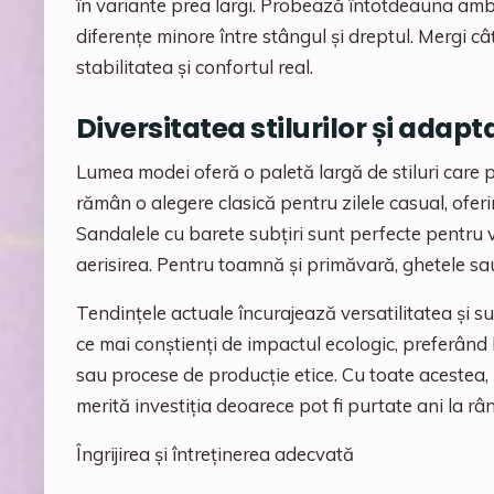
în variante prea largi. Probează întotdeauna amb
diferențe minore între stângul și dreptul. Mergi c
stabilitatea și confortul real.
Diversitatea stilurilor și adapt
Lumea modei oferă o paletă largă de stiluri care po
rămân o alegere clasică pentru zilele casual, oferi
Sandalele cu barete subțiri sunt perfecte pentru
aerisirea. Pentru toamnă și primăvară, ghetele sau
Tendințele actuale încurajează versatilitatea și s
ce mai conștienți de impactul ecologic, preferând 
sau procese de producție etice. Cu toate acestea, 
merită investiția deoarece pot fi purtate ani la r
Îngrijirea și întreținerea adecvată