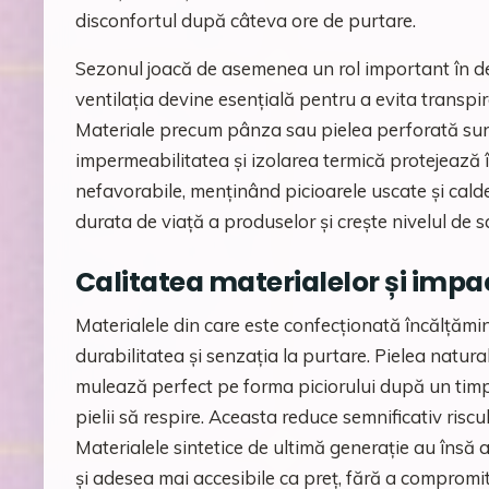
disconfortul după câteva ore de purtare.
Sezonul joacă de asemenea un rol important în dec
ventilația devine esențială pentru a evita transpi
Materiale precum pânza sau pielea perforată sunt
impermeabilitatea și izolarea termică protejează 
nefavorabile, menținând picioarele uscate și cal
durata de viață a produselor și crește nivelul de sat
Calitatea materialelor și impa
Materialele din care este confecționată încălțămin
durabilitatea și senzația la purtare. Pielea nat
mulează perfect pe forma piciorului după un tim
pielii să respire. Aceasta reduce semnificativ riscul d
Materialele sintetice de ultimă generație au însă a
și adesea mai accesibile ca preț, fără a compromite