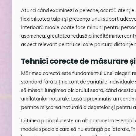
Atunci când examinezi o pereche, acordă atenție de
flexibilitatea talpii și prezența unui suport adecv
interioară moale poate face minuni pentru persoa
asemenea, greutatea redusă a încălțămintei contrib
aspect relevant pentru cei care parcurg distanțe ma
Tehnici corecte de măsurare ș
Mărimea corectă este fundamentul unei alegeri re
standard fără a ține cont de variațiile individual
să măsori lungimea piciorului seara, când acesta
umflăturilor naturale. Lasă aproximativ un centime
permite mișcarea naturală a degetelor și pentru 
Lățimea piciorului este un alt parametru esențial 
modele speciale care să nu strângă pe laterale, în 