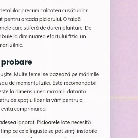
taliilor precum calitatea cusăturilor,
at pentru arcada piciorului. O talpă
nele care suferă de dureri plantare. De
uie la diminuarea efortului fizic, un
ri zilnic.
i probare
ușite. Multe femei se bazează pe mărimile
e sau de momentul zilei. Este recomandabil
 este la dimensiunea maximă datorită
tru de spațiu liber la vârf pentru a
a evita comprimarea.
adesea ignorat. Picioarele late necesită
timp ce cele înguste se pot simți instabile