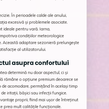
izie. În perioadele calde ale anului,
rația excesivă și problemele asociate.
 ideale pentru vară. Iarna,
împotriva condițiilor meteorologice
de. Această adaptare sezonieră prelungește
isfacție al utilizatorului.
ctul asupra confortului
tea determină nu doar aspectul, ci și
urală rămâne o opțiune premium deoarece se
p de acomodare, permițând în același timp
e iritații, bășici sau infecții fungice.
vantaje proprii, fiind mai ușor de întreținut
 prea mult calitățile funcționale.